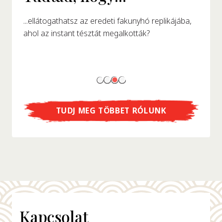
...ellátogathatsz az eredeti fakunyhó replikájába,
ahol az instant tésztát megalkották?
TUDJ MEG TÖBBET RÓLUNK
Kapcsolat