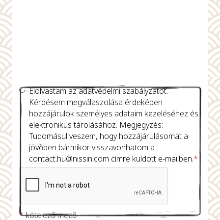
Elolvastam az adatvédelmi szabályzatot.
Kérdésem megválaszolása érdekében
hozzájárulok személyes adataim kezeléséhez és
elektronikus tárolásához. Megjegyzés:
Tudomásul veszem, hogy hozzájárulásomat a
jövőben bármikor visszavonhatom a
contact.hu@nissin.com
címre küldött e-mailben.
*
*
kötelező mező