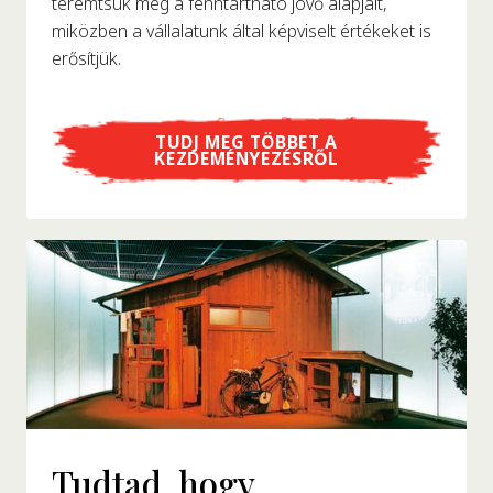
teremtsük meg a fenntartható jövő alapjait,
miközben a vállalatunk által képviselt értékeket is
erősítjük.
TUDJ MEG TÖBBET A
KEZDEMÉNYEZÉSRŐL
Tudtad, hogy...