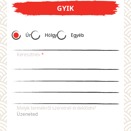
GYIK
Úr
Hölgy
Egyéb
Keresztnév
*
Vezetéknév *
E-mail-cím
*
Telefonszám
Melyik termékről szeretnél érdeklődni?