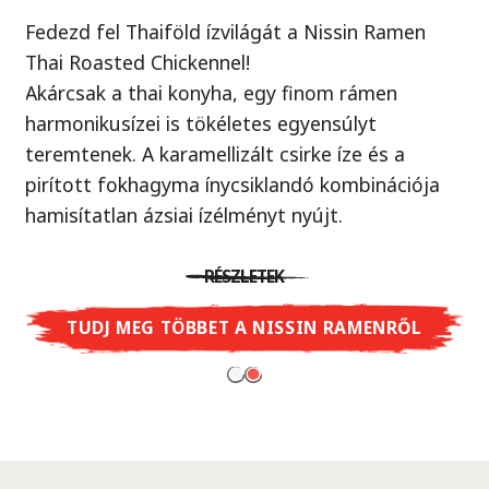
Fedezd fel Thaiföld ízvilágát a Nissin Ramen
Örök klasszikus, új köntösben!
Thai Roasted Chickennel!
Ellenállhatatlan yakisoba tészta ízletes szója
Akárcsak a thai konyha, egy finom rámen
szósszal, ami egy autentikus japán street food.
harmonikusízei is tökéletes egyensúlyt
Próbáld ki Te is - mintha egy valódi ázsiai piacon
teremtenek. A karamellizált csirke íze és a
járnál, ahol a wok sercegését hallod minden
pirított fokhagyma ínycsiklandó kombinációja
sarkon.
hamisítatlan ázsiai ízélményt nyújt.
RÉSZLETEK
RÉSZLETEK
TUDJ MEG TÖBBET A CUP NOODLES
SOBA-RÓL
TUDJ MEG TÖBBET A NISSIN RAMENRŐL