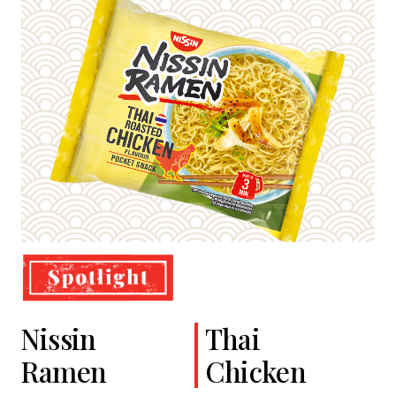
Nissin
Cup Noodles
Classic
Thai
Ramen
Soba
Chicken