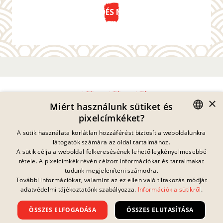
KÜLDÉS MOST
×
Miért használunk sütiket és
pixelcímkéket?
Adatvédelmi Nyilatkozat
GERMAN
A sütik használata korlátlan hozzáférést biztosít a weboldalunkra
Impresszum
látogatók számára az oldal tartalmához.
Jogi Információk
ENGLISH
A sütik célja a weboldal felkeresésének lehető legkényelmesebbé
Kapcsolat
tétele. A pixelcímkék révén célzott információkat és tartalmakat
FRENCH
Sütik
tudunk megjeleníteni számodra.
GYIK
További információkat, valamint az ez ellen való tiltakozás módját
Jelenleg nincs
DANISH
folyamatban lévő
adatvédelmi tájékoztatónk szabályozza.
Információk a sütikről
.
Letöltések
nyereményjáték.
SWEDISH
Visszaélés Bejelentés
ÖSSZES ELFOGADÁSA
ÖSSZES ELUTASÍTÁSA
Általános Szerződési Feltételek
HUNGARIAN