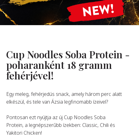
Rólunk
Alapítónk
örténetünk
alati Értékeink
Cup Noodles Soba Protein -
ntarthatóság
Karrier
poharanként 18 gramm
fehérjével!
GYIK
Egy meleg, fehérjedús snack, amely három perc alatt
elkészül, és tele van Ázsia legfinomabb ízeivel?
apcsolat
Pontosan ezt nyújtja az új Cup Noodles Soba
Protein, a legnépszerűbb ízekben: Classic, Chili és
Yakitori Chicken!