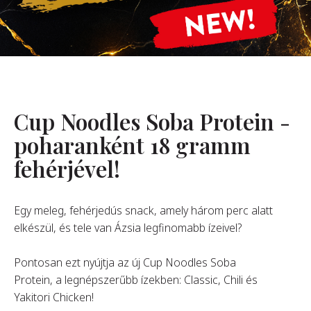
Rólunk
Alapítónk
örténetünk
alati Értékeink
Cup Noodles Soba Protein -
ntarthatóság
Karrier
poharanként 18 gramm
fehérjével!
GYIK
Egy meleg, fehérjedús snack, amely három perc alatt
elkészül, és tele van Ázsia legfinomabb ízeivel?
apcsolat
Pontosan ezt nyújtja az új Cup Noodles Soba
Protein, a legnépszerűbb ízekben: Classic, Chili és
Yakitori Chicken!