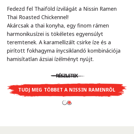
Fedezd fel Thaiföld ízvilágát a Nissin Ramen
Örök klasszikus, új köntösben!
Thai Roasted Chickennel!
Ellenállhatatlan yakisoba tészta ízletes szója
Akárcsak a thai konyha, egy finom rámen
szósszal, ami egy autentikus japán street food.
harmonikusízei is tökéletes egyensúlyt
Próbáld ki Te is - mintha egy valódi ázsiai piacon
teremtenek. A karamellizált csirke íze és a
járnál, ahol a wok sercegését hallod minden
pirított fokhagyma ínycsiklandó kombinációja
sarkon.
hamisítatlan ázsiai ízélményt nyújt.
RÉSZLETEK
RÉSZLETEK
TUDJ MEG TÖBBET A CUP NOODLES
SOBA-RÓL
TUDJ MEG TÖBBET A NISSIN RAMENRŐL