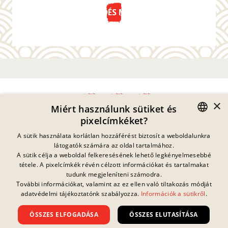
KÜLDÉS MOST
×
Miért használunk sütiket és
pixelcímkéket?
Adatvédelmi Nyilatkozat
GERMAN
A sütik használata korlátlan hozzáférést biztosít a weboldalunkra
Impresszum
látogatók számára az oldal tartalmához.
Jogi Információk
ENGLISH
A sütik célja a weboldal felkeresésének lehető legkényelmesebbé
Kapcsolat
tétele. A pixelcímkék révén célzott információkat és tartalmakat
FRENCH
Sütik
tudunk megjeleníteni számodra.
GYIK
További információkat, valamint az ez ellen való tiltakozás módját
Jelenleg nincs
DANISH
folyamatban lévő
adatvédelmi tájékoztatónk szabályozza.
Információk a sütikről
.
Letöltések
nyereményjáték.
SWEDISH
Visszaélés Bejelentés
ÖSSZES ELFOGADÁSA
ÖSSZES ELUTASÍTÁSA
Általános Szerződési Feltételek
HUNGARIAN