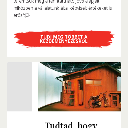
teremtsük meg a fenntartható jövő alapjait,
miközben a vállalatunk által képviselt értékeket is
erősítjük.
TUDJ MEG TÖBBET A
KEZDEMÉNYEZÉSRŐL
Tudtad, hogy...