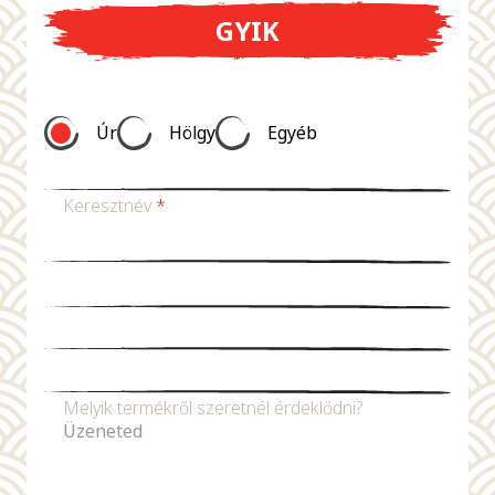
GYIK
Úr
Hölgy
Egyéb
Keresztnév
*
Vezetéknév *
E-mail-cím
*
Telefonszám
Melyik termékről szeretnél érdeklődni?