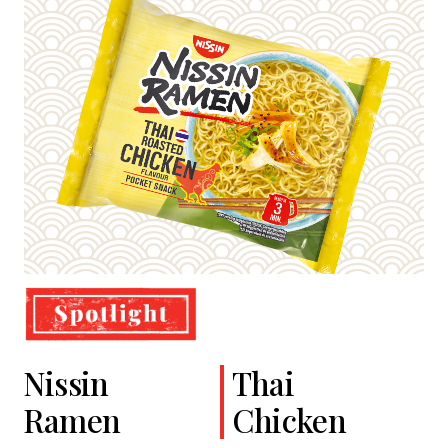
Nissin
Cup Noodles
Classic
Thai
Ramen
Soba
Chicken