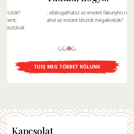
...ellátogathatsz az eredeti fakunyhó replikájába,
ahol az instant tésztát megalkották?
TUDJ MEG TÖBBET RÓLUNK
Kapcsolat