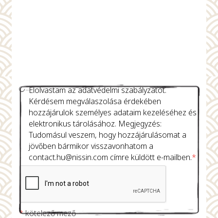
Elolvastam az adatvédelmi szabályzatot.
Kérdésem megválaszolása érdekében
hozzájárulok személyes adataim kezeléséhez és
elektronikus tárolásához. Megjegyzés:
Tudomásul veszem, hogy hozzájárulásomat a
jövőben bármikor visszavonhatom a
contact.hu@nissin.com
címre küldött e-mailben.
*
*
kötelező mező