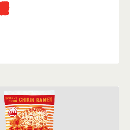
...
eti fakunyhó replikájába, ahol az instant tésztát