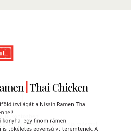
Ramen
dles
Classic
Thai Chicken
iföld ízvilágát a Nissin Ramen Thai
nnel!
s, új köntösben!
i konyha, egy finom rámen
n yakisoba tészta ízletes szója szósszal,
 is tökéletes egyensúlyt teremtenek. A