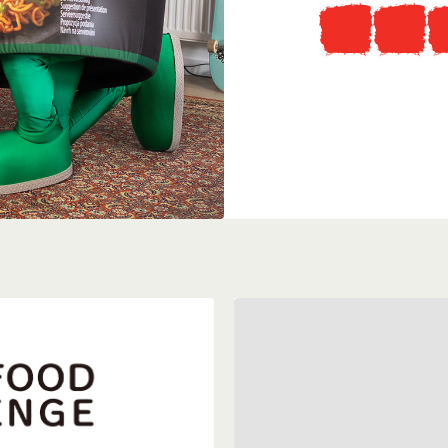
Tudtad, hogy
...ellátogathatsz az ered