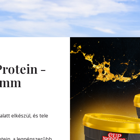
rotein -
ramm
att elkészül, és tele
otein, a legnépszerűbb