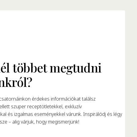
él többet megtudni
nkról?
satornáinkon érdekes információkat találsz
llett szuper receptötletekkel, exkluzív
al és izgalmas eseményekkel várunk. Inspirálódj és légy
ze – alig várjuk, hogy megismerjünk!