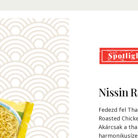
Nissin 
Cup Noo
Soba
Fedezd fel Tha
Roasted Chicke
Örök klassziku
Akárcsak a tha
Ellenállhatatla
harmonikusízei