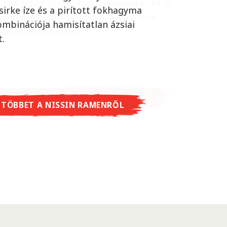
ikus japán street food. Próbáld ki Te is
sirke íze és a pirított fokhagyma
lódi ázsiai piacon járnál, ahol a wok
ombinációja hamisítatlan ázsiai
lod minden sarkon.
t.
 TÖBBET A CUP NOODLES SOBA-RÓL
 TÖBBET A NISSIN RAMENRŐL