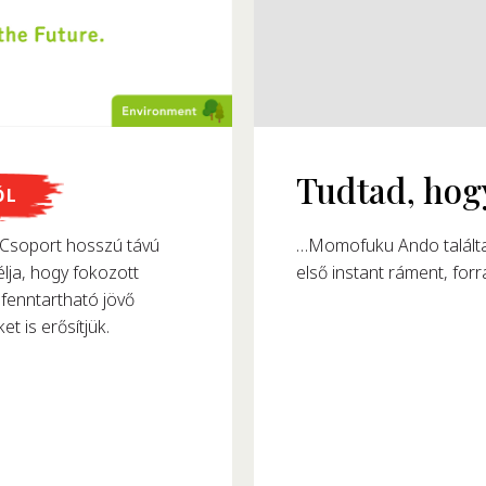
megalkották?
ŐL
8-ban alkotta meg az
soport hosszú távú
észtafogyasztását.
lja, hogy fokozott
fenntartható jövő
et is erősítjük.