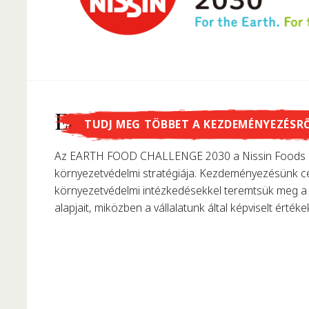
Tudtad, hogy...
Earth Food Challenge
TUDJ MEG TÖBBET A KEZDEMÉNYEZÉSR
…Momofuku Ando találta fel az instant tésztát? 195
Az EARTH FOOD CHALLENGE 2030 a Nissin Foods C
első instant ráment, forradalmasítva ezzel korunk t
környezetvédelmi stratégiája. Kezdeményezésünk cé
környezetvédelmi intézkedésekkel teremtsük meg a 
alapjait, miközben a vállalatunk által képviselt értékek