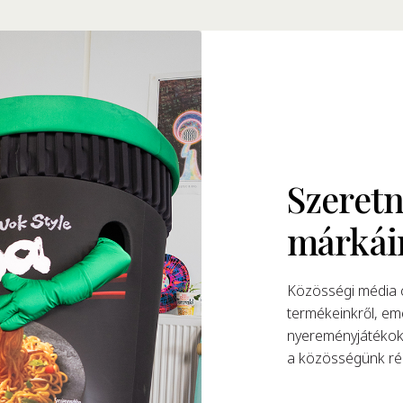
Szeretn
márkái
Közösségi média c
termékeinkről, eme
nyereményjátékokk
a közösségünk rés