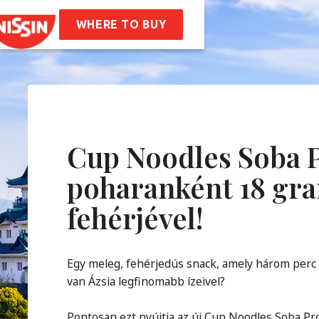
ssin Ramen
ptek
WHERE TO BUY
unk
nk
Vállalati Értékeink
óság
Karrier
IK
Cup Noodles Soba P
poharanként 18 g
solat
fehérjével!
Egy meleg, fehérjedús snack, amely három perc al
van Ázsia legfinomabb ízeivel?
Pontosan ezt nyújtja az új Cup Noodles Soba Pr