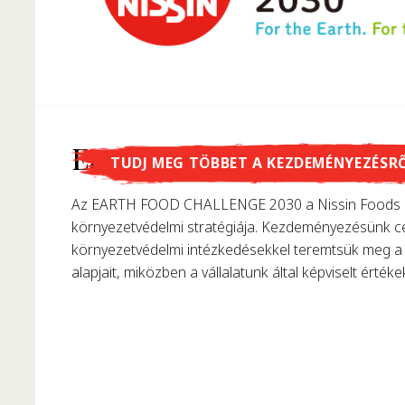
Tudtad, hogy...
Earth Food Challenge
TUDJ MEG TÖBBET A KEZDEMÉNYEZÉSR
…Momofuku Ando találta fel az instant tésztát? 195
Az EARTH FOOD CHALLENGE 2030 a Nissin Foods C
első instant ráment, forradalmasítva ezzel korunk t
környezetvédelmi stratégiája. Kezdeményezésünk cé
környezetvédelmi intézkedésekkel teremtsük meg a 
alapjait, miközben a vállalatunk által képviselt értékek