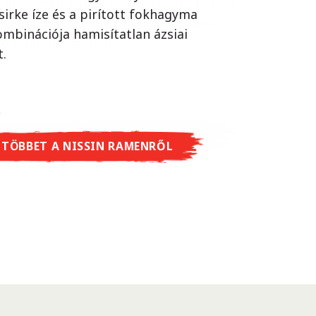
ikus japán street food. Próbáld ki Te is
sirke íze és a pirított fokhagyma
lódi ázsiai piacon járnál, ahol a wok
ombinációja hamisítatlan ázsiai
lod minden sarkon.
t.
 TÖBBET A CUP NOODLES SOBA-RÓL
 TÖBBET A NISSIN RAMENRŐL