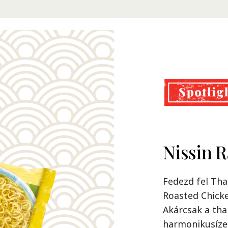
Nissin 
Cup Noo
Soba
Fedezd fel Tha
Roasted Chicke
Örök klassziku
Akárcsak a tha
Ellenállhatatla
harmonikusízei