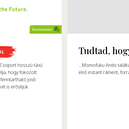
megalkották?
ŐL
8-ban alkotta meg az
soport hosszú távú
észtafogyasztását.
lja, hogy fokozott
fenntartható jövő
et is erősítjük.