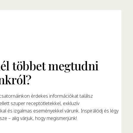
él többet megtudni
nkról?
satornáinkon érdekes információkat találsz
llett szuper receptötletekkel, exkluzív
al és izgalmas eseményekkel várunk. Inspirálódj és légy
ze – alig várjuk, hogy megismerjünk!