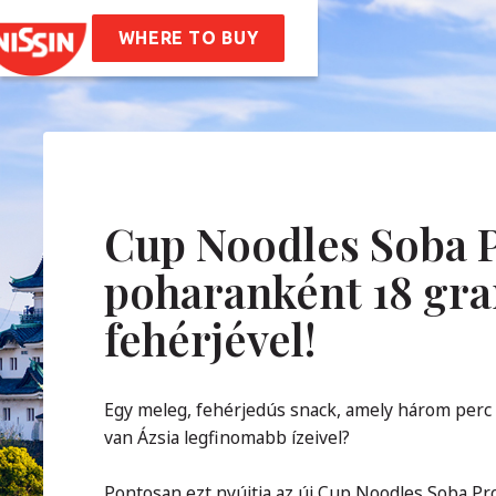
ssin Ramen
ptek
WHERE TO BUY
unk
nk
Vállalati Értékeink
óság
Karrier
IK
Cup Noodles Soba P
poharanként 18 g
solat
fehérjével!
Egy meleg, fehérjedús snack, amely három perc al
van Ázsia legfinomabb ízeivel?
Pontosan ezt nyújtja az új Cup Noodles Soba Pr