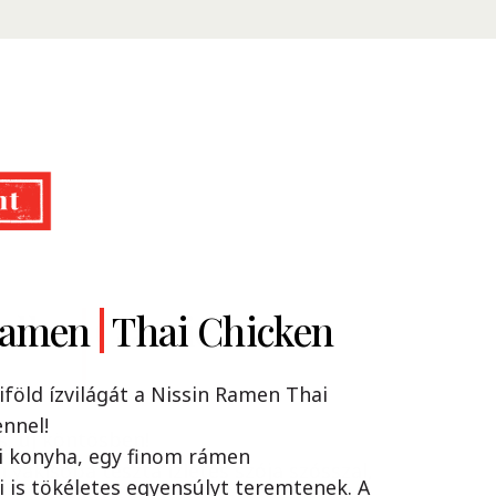
Ramen
dles
Classic
Thai Chicken
iföld ízvilágát a Nissin Ramen Thai
nnel!
s, új köntösben!
i konyha, egy finom rámen
n yakisoba tészta ízletes szója szósszal,
 is tökéletes egyensúlyt teremtenek. A