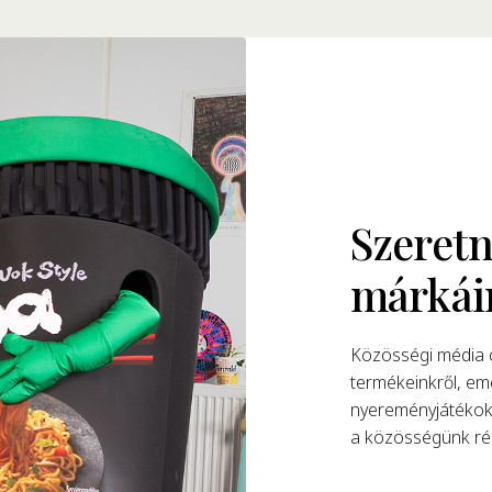
Szeretn
márkái
Közösségi média c
termékeinkről, eme
nyereményjátékokk
a közösségünk rés