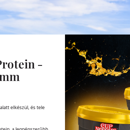
rotein -
ramm
att elkészül, és tele
otein, a legnépszerűbb