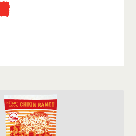
...
eti fakunyhó replikájába, ahol az instant tésztát