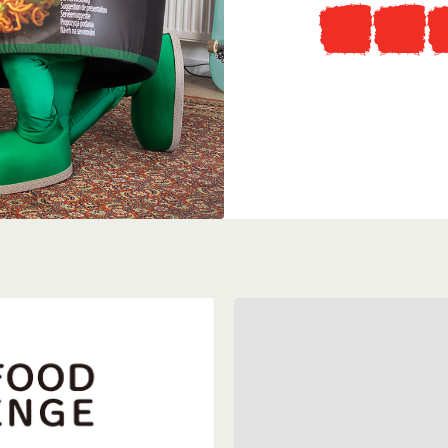
Tudtad, hogy
...ellátogathatsz az ered