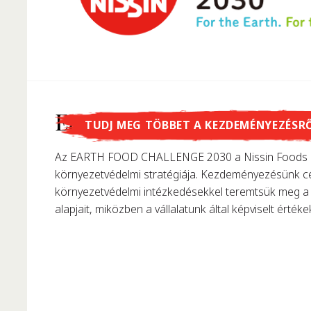
Tudtad, hogy...
Earth Food Challenge
TUDJ MEG TÖBBET A KEZDEMÉNYEZÉSR
…Momofuku Ando találta fel az instant tésztát? 195
Az EARTH FOOD CHALLENGE 2030 a Nissin Foods C
első instant ráment, forradalmasítva ezzel korunk t
környezetvédelmi stratégiája. Kezdeményezésünk cé
környezetvédelmi intézkedésekkel teremtsük meg a 
alapjait, miközben a vállalatunk által képviselt értékek