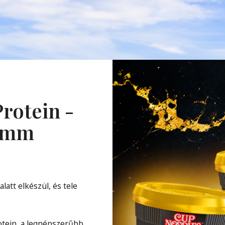
rotein -
ramm
att elkészül, és tele
otein, a legnépszerűbb