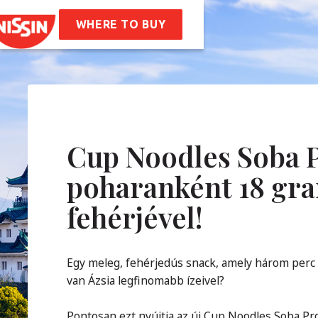
ssin Ramen
ptek
WHERE TO BUY
unk
nk
Vállalati Értékeink
óság
Karrier
IK
Cup Noodles Soba P
poharanként 18 g
solat
fehérjével!
Egy meleg, fehérjedús snack, amely három perc al
van Ázsia legfinomabb ízeivel?
Pontosan ezt nyújtja az új Cup Noodles Soba Pr