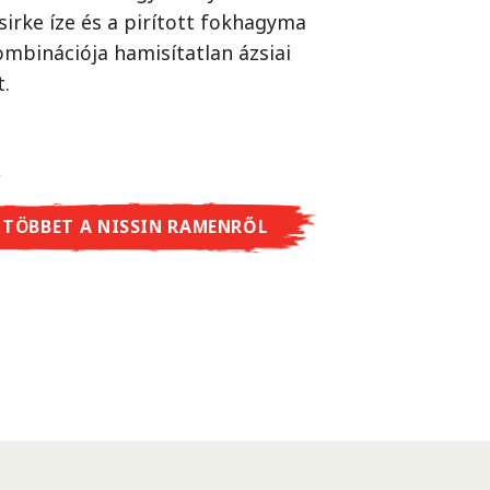
ikus japán street food. Próbáld ki Te is
sirke íze és a pirított fokhagyma
lódi ázsiai piacon járnál, ahol a wok
ombinációja hamisítatlan ázsiai
lod minden sarkon.
t.
 TÖBBET A CUP NOODLES SOBA-RÓL
 TÖBBET A NISSIN RAMENRŐL