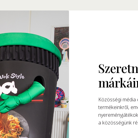
Szeretn
márkái
Közösségi média c
termékeinkről, eme
nyereményjátékokk
a közösségünk rés