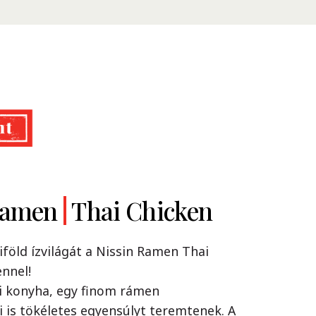
Ramen
dles
Classic
Thai Chicken
iföld ízvilágát a Nissin Ramen Thai
nnel!
s, új köntösben!
i konyha, egy finom rámen
n yakisoba tészta ízletes szója szósszal,
 is tökéletes egyensúlyt teremtenek. A