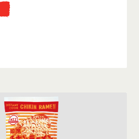
...
eti fakunyhó replikájába, ahol az instant tésztát