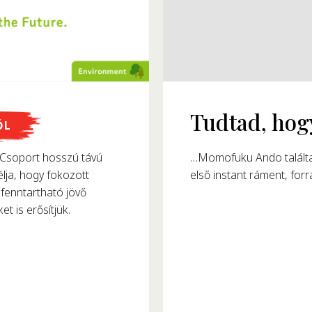
megalkották?
ŐL
8-ban alkotta meg az
soport hosszú távú
észtafogyasztását.
lja, hogy fokozott
fenntartható jövő
et is erősítjük.