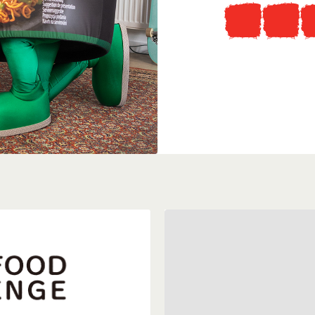
Tudtad, hogy
...ellátogathatsz az ered