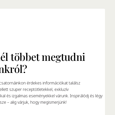
él többet megtudni
nkról?
satornáinkon érdekes információkat találsz
llett szuper receptötletekkel, exkluzív
al és izgalmas eseményekkel várunk. Inspirálódj és légy
ze – alig várjuk, hogy megismerjünk!