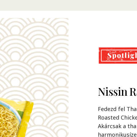
Nissin 
Cup Noo
Soba
Fedezd fel Tha
Roasted Chicke
Örök klassziku
Akárcsak a tha
Ellenállhatatla
harmonikusízei