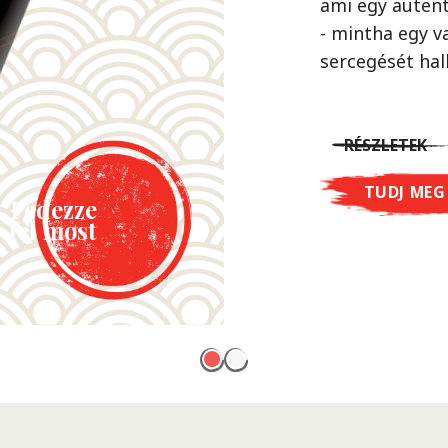
ami egy autent
karamellizált c
- mintha egy va
ínycsiklandó k
sercegését hal
ízélményt nyúj
RÉSZLETEK
RÉSZLETEK
TUDJ MEG
Fedezze
TUDJ MEG
Fedezze
fel most
fel most