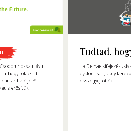
Tudtad, hogy
ŐL
l az instant tésztát
...a Demae kifejezés „kis
soport hosszú távú
gyalogosan, vagy kerékpá
lja, hogy fokozott
összegyűjtötték.
fenntartható jövő
et is erősítjük.