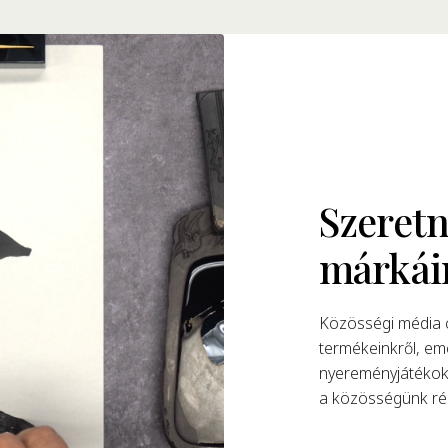
Szeretn
márkái
Közösségi média c
termékeinkről, eme
nyereményjátékokk
a közösségünk rés