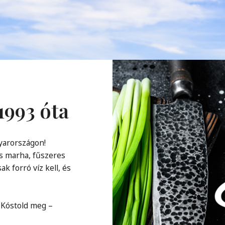
1993 óta
yarországon!
pős marha, fűszeres
ak forró víz kell, és
. Kóstold meg –