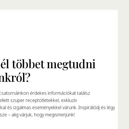
él többet megtudni
nkról?
satornáinkon érdekes információkat találsz
llett szuper receptötletekkel, exkluzív
al és izgalmas eseményekkel várunk. Inspirálódj és légy
ze – alig várjuk, hogy megismerjünk!