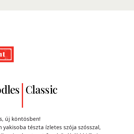
dles
Ramen
Classic
Thai Chicken
iföld ízvilágát a Nissin Ramen Thai
nnel!
s, új köntösben!
i konyha, egy finom rámen
n yakisoba tészta ízletes szója szósszal,
 is tökéletes egyensúlyt teremtenek. A