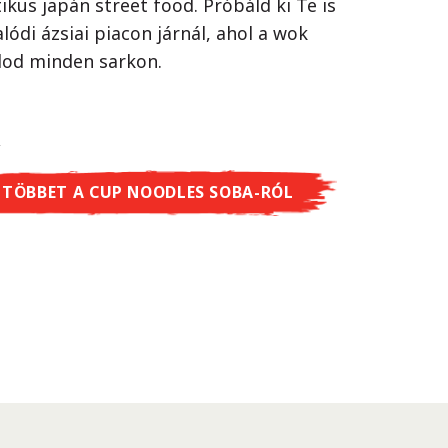
ikus japán street food. Próbáld ki Te is
sirke íze és a pirított fokhagyma
lódi ázsiai piacon járnál, ahol a wok
ombinációja hamisítatlan ázsiai
lod minden sarkon.
t.
 TÖBBET A CUP NOODLES SOBA-RÓL
 TÖBBET A NISSIN RAMENRŐL