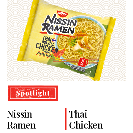
Nissin
Cup Noodles
Classic
Thai
Ramen
Soba
Chicken