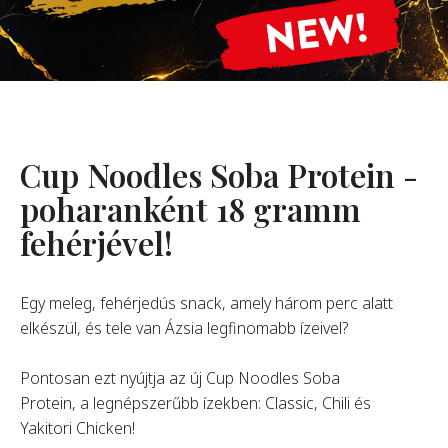
Rólunk
Alapítónk
örténetünk
alati Értékeink
Cup Noodles Soba Protein -
ntarthatóság
Karrier
poharanként 18 gramm
fehérjével!
GYIK
Egy meleg, fehérjedús snack, amely három perc alatt
elkészül, és tele van Ázsia legfinomabb ízeivel?
apcsolat
Pontosan ezt nyújtja az új Cup Noodles Soba
Protein, a legnépszerűbb ízekben: Classic, Chili és
Yakitori Chicken!