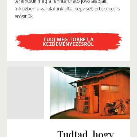
teremtsük meg a fenntartható jövő alapjait,
miközben a vállalatunk által képviselt értékeket is
erősítjük.
TUDJ MEG TÖBBET A
KEZDEMÉNYEZÉSRŐL
Tudtad, hogy...