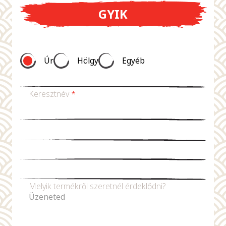
GYIK
Úr
Hölgy
Egyéb
Keresztnév
*
Vezetéknév *
E-mail-cím
*
Telefonszám
Melyik termékről szeretnél érdeklődni?