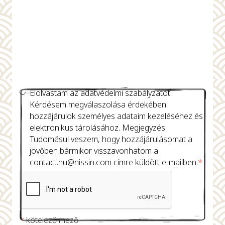
Elolvastam az adatvédelmi szabályzatot.
Kérdésem megválaszolása érdekében
hozzájárulok személyes adataim kezeléséhez és
elektronikus tárolásához. Megjegyzés:
Tudomásul veszem, hogy hozzájárulásomat a
jövőben bármikor visszavonhatom a
contact.hu@nissin.com
címre küldött e-mailben.
*
*
kötelező mező