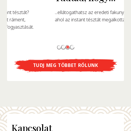
...ellátogathatsz az eredeti fakunyhó replikájába,
ahol az instant tésztát megalkották?
TUDJ MEG TÖBBET RÓLUNK
Kapcsolat