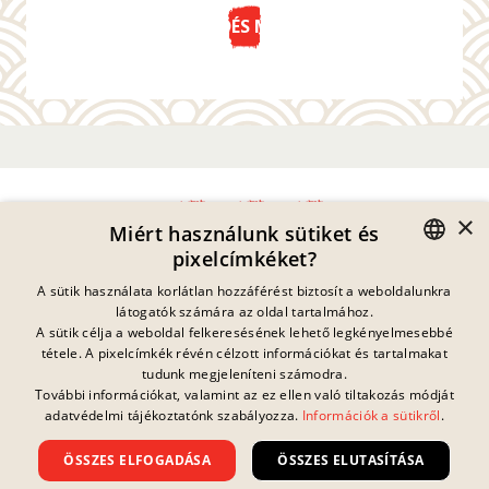
KÜLDÉS MOST
×
Miért használunk sütiket és
pixelcímkéket?
Adatvédelmi Nyilatkozat
GERMAN
A sütik használata korlátlan hozzáférést biztosít a weboldalunkra
Impresszum
látogatók számára az oldal tartalmához.
Jogi Információk
ENGLISH
A sütik célja a weboldal felkeresésének lehető legkényelmesebbé
Kapcsolat
tétele. A pixelcímkék révén célzott információkat és tartalmakat
FRENCH
Sütik
tudunk megjeleníteni számodra.
GYIK
További információkat, valamint az ez ellen való tiltakozás módját
Jelenleg nincs
DANISH
folyamatban lévő
adatvédelmi tájékoztatónk szabályozza.
Információk a sütikről
.
Letöltések
nyereményjáték.
SWEDISH
Visszaélés Bejelentés
ÖSSZES ELFOGADÁSA
ÖSSZES ELUTASÍTÁSA
Általános Szerződési Feltételek
HUNGARIAN