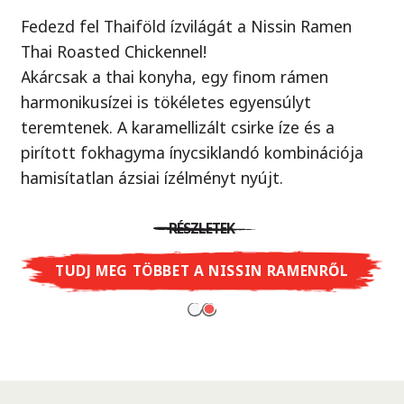
Fedezd fel Thaiföld ízvilágát a Nissin Ramen
Örök klasszikus, új köntösben!
Thai Roasted Chickennel!
Ellenállhatatlan yakisoba tészta ízletes szója
Akárcsak a thai konyha, egy finom rámen
szósszal, ami egy autentikus japán street food.
harmonikusízei is tökéletes egyensúlyt
Próbáld ki Te is - mintha egy valódi ázsiai piacon
teremtenek. A karamellizált csirke íze és a
járnál, ahol a wok sercegését hallod minden
pirított fokhagyma ínycsiklandó kombinációja
sarkon.
hamisítatlan ázsiai ízélményt nyújt.
RÉSZLETEK
RÉSZLETEK
TUDJ MEG TÖBBET A CUP NOODLES
SOBA-RÓL
TUDJ MEG TÖBBET A NISSIN RAMENRŐL