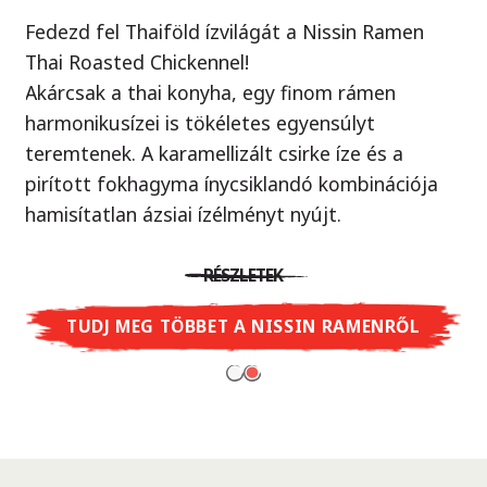
Fedezd fel Thaiföld ízvilágát a Nissin Ramen
Örök klasszikus, új köntösben!
Thai Roasted Chickennel!
Ellenállhatatlan yakisoba tészta ízletes szója
Akárcsak a thai konyha, egy finom rámen
szósszal, ami egy autentikus japán street food.
harmonikusízei is tökéletes egyensúlyt
Próbáld ki Te is - mintha egy valódi ázsiai piacon
teremtenek. A karamellizált csirke íze és a
járnál, ahol a wok sercegését hallod minden
pirított fokhagyma ínycsiklandó kombinációja
sarkon.
hamisítatlan ázsiai ízélményt nyújt.
RÉSZLETEK
RÉSZLETEK
TUDJ MEG TÖBBET A CUP NOODLES
SOBA-RÓL
TUDJ MEG TÖBBET A NISSIN RAMENRŐL