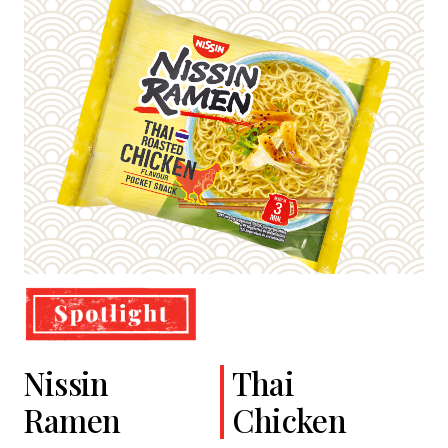
Nissin
Cup Noodles
Classic
Thai
Ramen
Soba
Chicken