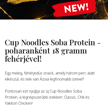
Rólunk
Alapítónk
örténetünk
alati Értékeink
Cup Noodles Soba Protein -
ntarthatóság
Karrier
poharanként 18 gramm
fehérjével!
GYIK
Egy meleg, fehérjedús snack, amely három perc alatt
elkészül, és tele van Ázsia legfinomabb ízeivel?
apcsolat
Pontosan ezt nyújtja az új Cup Noodles Soba
Protein, a legnépszerűbb ízekben: Classic, Chili és
Yakitori Chicken!