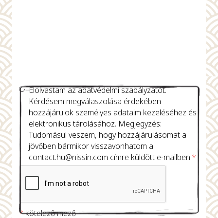
Elolvastam az adatvédelmi szabályzatot.
Kérdésem megválaszolása érdekében
hozzájárulok személyes adataim kezeléséhez és
elektronikus tárolásához. Megjegyzés:
Tudomásul veszem, hogy hozzájárulásomat a
jövőben bármikor visszavonhatom a
contact.hu@nissin.com
címre küldött e-mailben.
*
*
kötelező mező