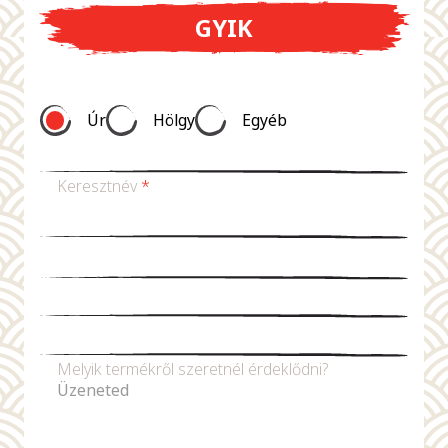
GYIK
Úr
Hölgy
Egyéb
Keresztnév
*
Vezetéknév *
E-mail-cím
*
Telefonszám
Melyik termékről szeretnél érdeklődni?