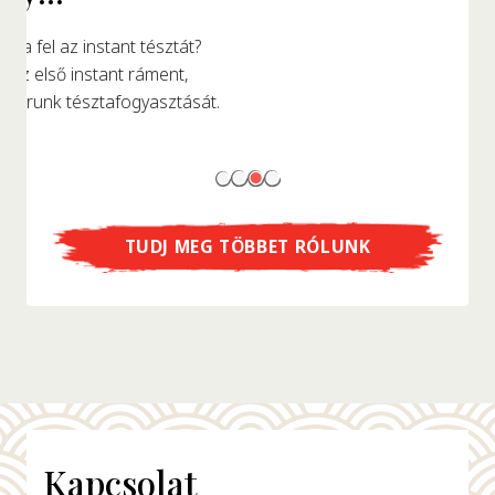
...ellátogathatsz az eredeti fakunyhó replikájába,
ahol az instant tésztát megalkották?
TUDJ MEG TÖBBET RÓLUNK
Kapcsolat