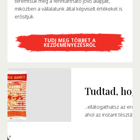
teremtsük meg a fenntartható jövő alapjait,
miközben a vállalatunk által képviselt értékeket is
erősítjük.
TUDJ MEG TÖBBET A
KEZDEMÉNYEZÉSRŐL
Tudtad, hogy...