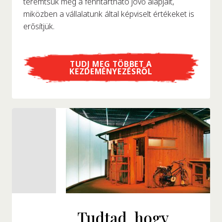
teremtsük meg a fenntartható jövő alapjait,
miközben a vállalatunk által képviselt értékeket is
erősítjük.
TUDJ MEG TÖBBET A
KEZDEMÉNYEZÉSRŐL
Tudtad, hogy...