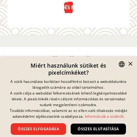
KÜLDÉS MOST
×
Miért használunk sütiket és
pixelcímkéket?
Adatvédelmi Nyilatkozat
GERMAN
A sütik használata korlátlan hozzáférést biztosít a weboldalunkra
Impresszum
látogatók számára az oldal tartalmához.
Jogi Információk
ENGLISH
A sütik célja a weboldal felkeresésének lehető legkényelmesebbé
Kapcsolat
tétele. A pixelcímkék révén célzott információkat és tartalmakat
FRENCH
Sütik
tudunk megjeleníteni számodra.
GYIK
További információkat, valamint az ez ellen való tiltakozás módját
Jelenleg nincs
DANISH
folyamatban lévő
adatvédelmi tájékoztatónk szabályozza.
Információk a sütikről
.
Letöltések
nyereményjáték.
SWEDISH
Visszaélés Bejelentés
ÖSSZES ELFOGADÁSA
ÖSSZES ELUTASÍTÁSA
Általános Szerződési Feltételek
HUNGARIAN