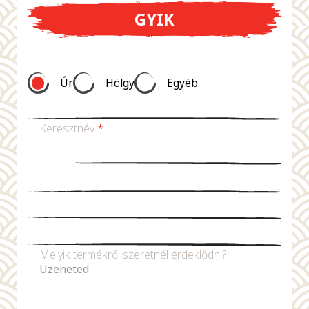
GYIK
Úr
Hölgy
Egyéb
Keresztnév
*
Vezetéknév *
E-mail-cím
*
Telefonszám
Melyik termékről szeretnél érdeklődni?