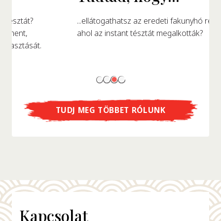
...ellátogathatsz az eredeti fakunyhó replikájába,
ahol az instant tésztát megalkották?
TUDJ MEG TÖBBET RÓLUNK
Kapcsolat