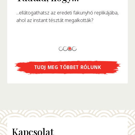
...ellátogathatsz az eredeti fakunyhó replikájába,
ahol az instant tésztát megalkották?
TUDJ MEG TÖBBET RÓLUNK
Kapcsolat