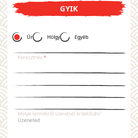
GYIK
Úr
Hölgy
Egyéb
Keresztnév
*
Vezetéknév *
E-mail-cím
*
Telefonszám
Melyik termékről szeretnél érdeklődni?