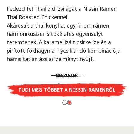
Fedezd fel Thaiföld ízvilágát a Nissin Ramen
Örök klasszikus, új köntösben!
Thai Roasted Chickennel!
Ellenállhatatlan yakisoba tészta ízletes szója
Akárcsak a thai konyha, egy finom rámen
szósszal, ami egy autentikus japán street food.
harmonikusízei is tökéletes egyensúlyt
Próbáld ki Te is - mintha egy valódi ázsiai piacon
teremtenek. A karamellizált csirke íze és a
járnál, ahol a wok sercegését hallod minden
pirított fokhagyma ínycsiklandó kombinációja
sarkon.
hamisítatlan ázsiai ízélményt nyújt.
RÉSZLETEK
RÉSZLETEK
TUDJ MEG TÖBBET A CUP NOODLES
SOBA-RÓL
TUDJ MEG TÖBBET A NISSIN RAMENRŐL