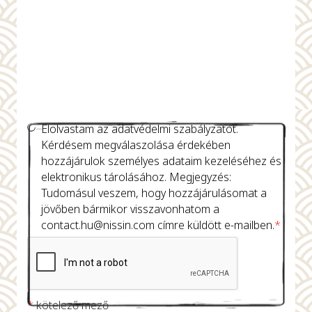
Elolvastam az adatvédelmi szabályzatot.
Kérdésem megválaszolása érdekében
hozzájárulok személyes adataim kezeléséhez és
elektronikus tárolásához. Megjegyzés:
Tudomásul veszem, hogy hozzájárulásomat a
jövőben bármikor visszavonhatom a
contact.hu@nissin.com
címre küldött e-mailben.
*
*
kötelező mező