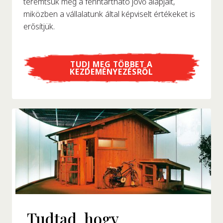
teremtsük meg a fenntartható jövő alapjait,
miközben a vállalatunk által képviselt értékeket is
erősítjük.
TUDJ MEG TÖBBET A
KEZDEMÉNYEZÉSRŐL
Tudtad, hogy...