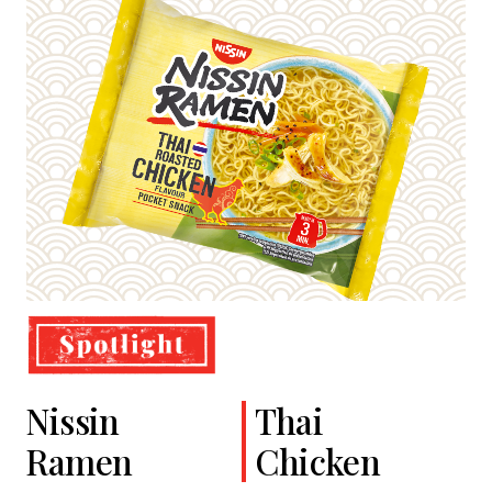
Nissin
Cup Noodles
Classic
Thai
Ramen
Soba
Chicken