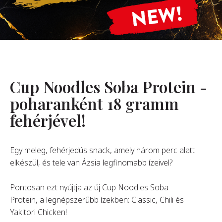
Rólunk
Alapítónk
örténetünk
alati Értékeink
Cup Noodles Soba Protein -
ntarthatóság
Karrier
poharanként 18 gramm
fehérjével!
GYIK
Egy meleg, fehérjedús snack, amely három perc alatt
elkészül, és tele van Ázsia legfinomabb ízeivel?
apcsolat
Pontosan ezt nyújtja az új Cup Noodles Soba
Protein, a legnépszerűbb ízekben: Classic, Chili és
Yakitori Chicken!