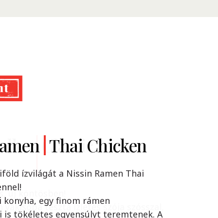
Ramen
dles
Classic
Thai Chicken
iföld ízvilágát a Nissin Ramen Thai
nnel!
s, új köntösben!
i konyha, egy finom rámen
n yakisoba tészta ízletes szója szósszal,
 is tökéletes egyensúlyt teremtenek. A