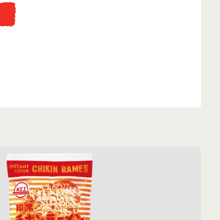
...
eti fakunyhó replikájába, ahol az instant tésztát