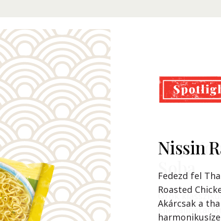
Nissin 
Cup Noo
Soba
Fedezd fel Tha
Roasted Chicke
Örök klassziku
Akárcsak a tha
Ellenállhatatla
harmonikusízei