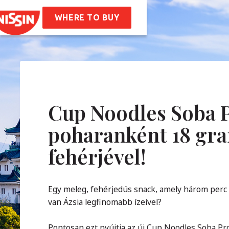
ssin Ramen
ptek
WHERE TO BUY
unk
nk
Vállalati Értékeink
óság
Karrier
IK
Cup Noodles Soba P
poharanként 18 g
solat
fehérjével!
Egy meleg, fehérjedús snack, amely három perc al
van Ázsia legfinomabb ízeivel?
Pontosan ezt nyújtja az új Cup Noodles Soba Pr