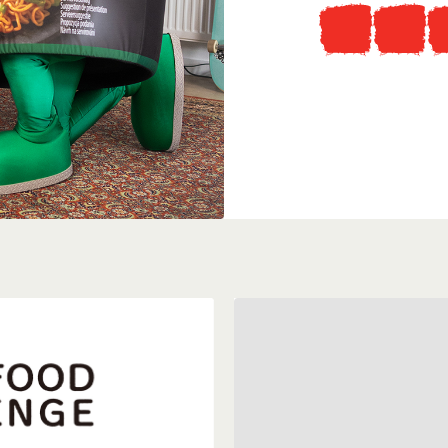
Tudtad, hogy
...ellátogathatsz az ered