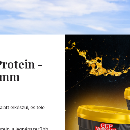
rotein -
ramm
att elkészül, és tele
otein, a legnépszerűbb