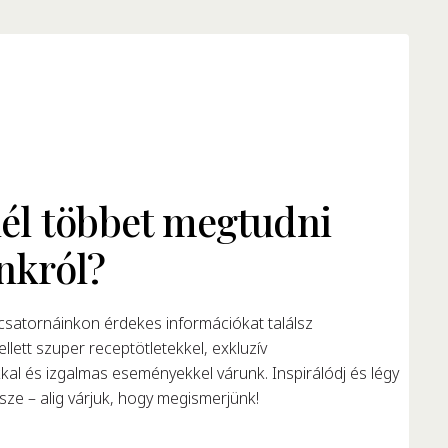
él többet megtudni
nkról?
satornáinkon érdekes információkat találsz
llett szuper receptötletekkel, exkluzív
al és izgalmas eseményekkel várunk. Inspirálódj és légy
ze – alig várjuk, hogy megismerjünk!