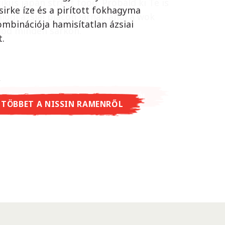
ikus japán street food. Próbáld ki Te is
sirke íze és a pirított fokhagyma
lódi ázsiai piacon járnál, ahol a wok
ombinációja hamisítatlan ázsiai
lod minden sarkon.
t.
 TÖBBET A CUP NOODLES SOBA-RÓL
 TÖBBET A NISSIN RAMENRŐL