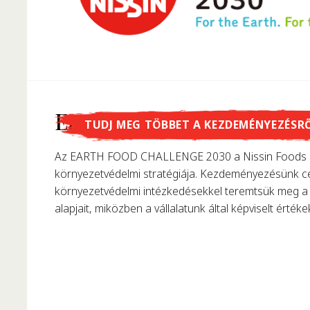
Tudtad, hogy...
Earth Food Challenge
TUDJ MEG TÖBBET A KEZDEMÉNYEZÉSR
…Momofuku Ando találta fel az instant tésztát? 195
Az EARTH FOOD CHALLENGE 2030 a Nissin Foods C
első instant ráment, forradalmasítva ezzel korunk t
környezetvédelmi stratégiája. Kezdeményezésünk cé
környezetvédelmi intézkedésekkel teremtsük meg a 
alapjait, miközben a vállalatunk által képviselt értékek