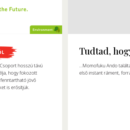
megalkották?
ŐL
8-ban alkotta meg az
soport hosszú távú
észtafogyasztását.
lja, hogy fokozott
fenntartható jövő
et is erősítjük.