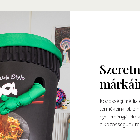
Szeretn
márkái
Közösségi média c
termékeinkről, eme
nyereményjátékokk
a közösségünk rés