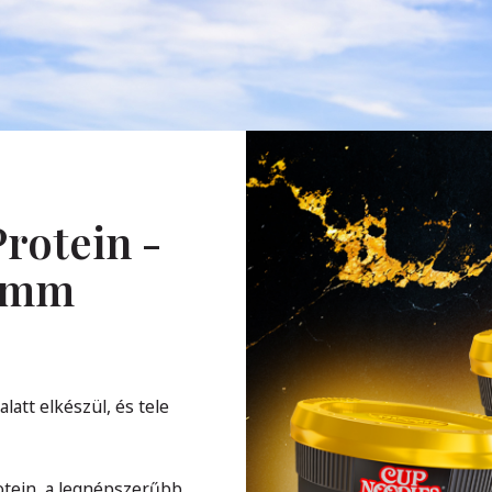
rotein -
ramm
att elkészül, és tele
otein, a legnépszerűbb