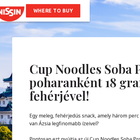
ssin Ramen
ptek
WHERE TO BUY
unk
nk
Vállalati Értékeink
óság
Karrier
IK
Cup Noodles Soba P
poharanként 18 g
solat
fehérjével!
Egy meleg, fehérjedús snack, amely három perc al
van Ázsia legfinomabb ízeivel?
Pontosan ezt nyújtja az új Cup Noodles Soba Pr