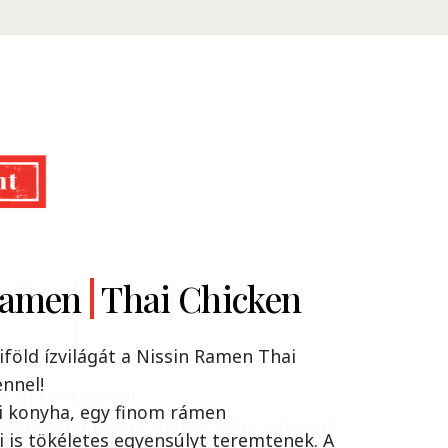
Ramen
dles
Classic
Thai Chicken
iföld ízvilágát a Nissin Ramen Thai
nnel!
s, új köntösben!
i konyha, egy finom rámen
n yakisoba tészta ízletes szója szósszal,
 is tökéletes egyensúlyt teremtenek. A