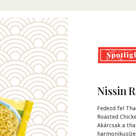
Nissin 
Cup Noo
Soba
Fedezd fel Tha
Roasted Chicke
Örök klassziku
Akárcsak a tha
Ellenállhatatla
harmonikusízei