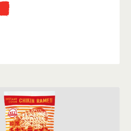
...
eti fakunyhó replikájába, ahol az instant tésztát