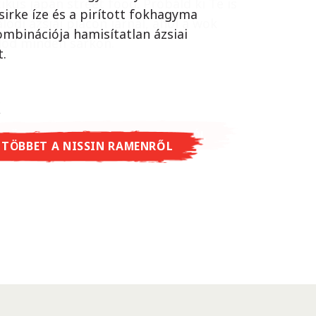
ikus japán street food. Próbáld ki Te is
sirke íze és a pirított fokhagyma
lódi ázsiai piacon járnál, ahol a wok
ombinációja hamisítatlan ázsiai
lod minden sarkon.
t.
 TÖBBET A CUP NOODLES SOBA-RÓL
 TÖBBET A NISSIN RAMENRŐL