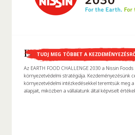
Tudtad, hogy...
Earth Food Challenge
TUDJ MEG TÖBBET A KEZDEMÉNYEZÉSR
…Momofuku Ando találta fel az instant tésztát? 195
Az EARTH FOOD CHALLENGE 2030 a Nissin Foods C
első instant ráment, forradalmasítva ezzel korunk t
környezetvédelmi stratégiája. Kezdeményezésünk cé
környezetvédelmi intézkedésekkel teremtsük meg a 
alapjait, miközben a vállalatunk által képviselt értékek