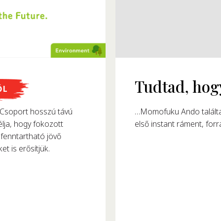
megalkották?
ŐL
8-ban alkotta meg az
soport hosszú távú
észtafogyasztását.
lja, hogy fokozott
fenntartható jövő
et is erősítjük.