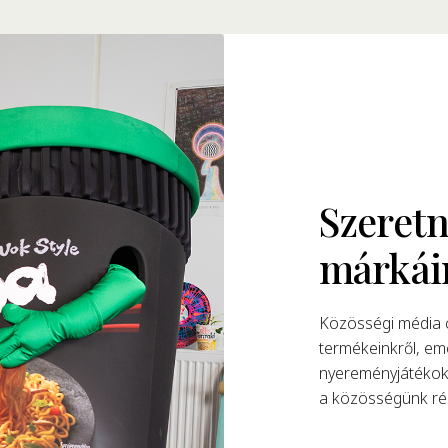
Szeretn
márkái
Közösségi média c
termékeinkről, eme
nyereményjátékokk
a közösségünk rés