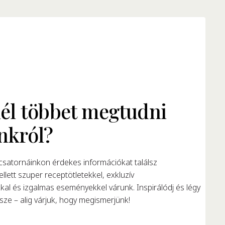
él többet megtudni
nkról?
satornáinkon érdekes információkat találsz
llett szuper receptötletekkel, exkluzív
al és izgalmas eseményekkel várunk. Inspirálódj és légy
ze – alig várjuk, hogy megismerjünk!