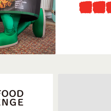
Tudtad, hogy
...ellátogathatsz az ered