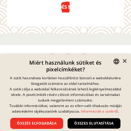
KÜLDÉS MOST
×
Miért használunk sütiket és
pixelcímkéket?
Adatvédelmi Nyilatkozat
GERMAN
A sütik használata korlátlan hozzáférést biztosít a weboldalunkra
Impresszum
látogatók számára az oldal tartalmához.
Jogi Információk
ENGLISH
A sütik célja a weboldal felkeresésének lehető legkényelmesebbé
Kapcsolat
tétele. A pixelcímkék révén célzott információkat és tartalmakat
FRENCH
Sütik
tudunk megjeleníteni számodra.
GYIK
További információkat, valamint az ez ellen való tiltakozás módját
Jelenleg nincs
DANISH
folyamatban lévő
adatvédelmi tájékoztatónk szabályozza.
Információk a sütikről
.
Letöltések
nyereményjáték.
SWEDISH
Visszaélés Bejelentés
ÖSSZES ELFOGADÁSA
ÖSSZES ELUTASÍTÁSA
Általános Szerződési Feltételek
HUNGARIAN