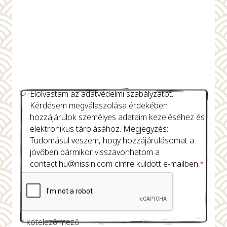
Elolvastam az adatvédelmi szabályzatot.
Kérdésem megválaszolása érdekében
hozzájárulok személyes adataim kezeléséhez és
elektronikus tárolásához. Megjegyzés:
Tudomásul veszem, hogy hozzájárulásomat a
jövőben bármikor visszavonhatom a
contact.hu@nissin.com
címre küldött e-mailben.
*
*
kötelező mező