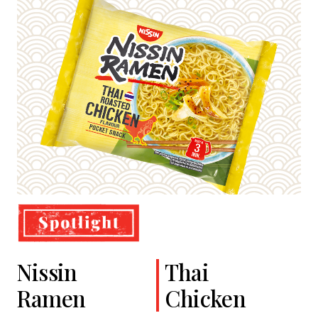
Nissin
Cup Noodles
Classic
Thai
Ramen
Soba
Chicken