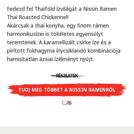
Fedezd fel Thaiföld ízvilágát a Nissin Ramen
Örök klasszikus, új köntösben!
Thai Roasted Chickennel!
Ellenállhatatlan yakisoba tészta ízletes szója
Akárcsak a thai konyha, egy finom rámen
szósszal, ami egy autentikus japán street food.
harmonikusízei is tökéletes egyensúlyt
Próbáld ki Te is - mintha egy valódi ázsiai piacon
teremtenek. A karamellizált csirke íze és a
járnál, ahol a wok sercegését hallod minden
pirított fokhagyma ínycsiklandó kombinációja
sarkon.
hamisítatlan ázsiai ízélményt nyújt.
RÉSZLETEK
RÉSZLETEK
TUDJ MEG TÖBBET A CUP NOODLES
SOBA-RÓL
TUDJ MEG TÖBBET A NISSIN RAMENRŐL