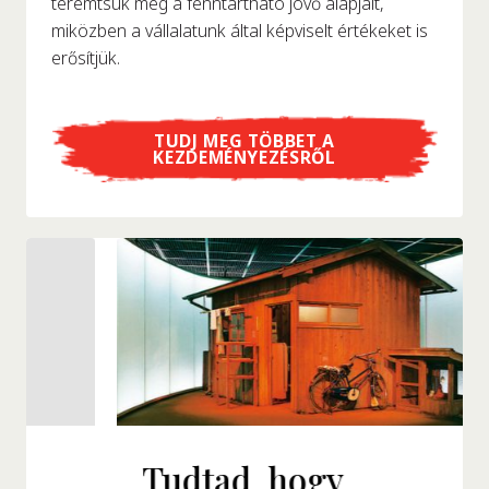
teremtsük meg a fenntartható jövő alapjait,
miközben a vállalatunk által képviselt értékeket is
erősítjük.
TUDJ MEG TÖBBET A
KEZDEMÉNYEZÉSRŐL
Tudtad, hogy...