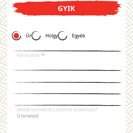
GYIK
Úr
Hölgy
Egyéb
Keresztnév
*
Vezetéknév *
E-mail-cím
*
Telefonszám
Melyik termékről szeretnél érdeklődni?