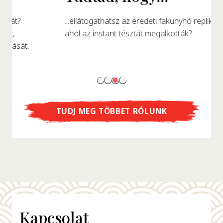
...ellátogathatsz az eredeti fakunyhó replikájába,
ahol az instant tésztát megalkották?
TUDJ MEG TÖBBET RÓLUNK
Kapcsolat