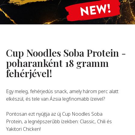
Rólunk
Alapítónk
örténetünk
alati Értékeink
Cup Noodles Soba Protein -
ntarthatóság
Karrier
poharanként 18 gramm
fehérjével!
GYIK
Egy meleg, fehérjedús snack, amely három perc alatt
elkészül, és tele van Ázsia legfinomabb ízeivel?
apcsolat
Pontosan ezt nyújtja az új Cup Noodles Soba
Protein, a legnépszerűbb ízekben: Classic, Chili és
Yakitori Chicken!