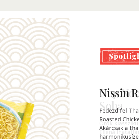
Nissin 
Cup Noo
Soba
Fedezd fel Tha
Roasted Chicke
Örök klassziku
Akárcsak a tha
Ellenállhatatla
harmonikusízei