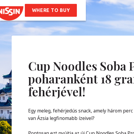
ssin Ramen
ptek
WHERE TO BUY
unk
nk
Vállalati Értékeink
óság
Karrier
IK
Cup Noodles Soba P
poharanként 18 g
solat
fehérjével!
Egy meleg, fehérjedús snack, amely három perc al
van Ázsia legfinomabb ízeivel?
Pontosan ezt nyújtja az új Cup Noodles Soba Pr