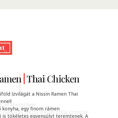
Ramen
dles
Classic
Thai Chicken
iföld ízvilágát a Nissin Ramen Thai
nnel!
s, új köntösben!
i konyha, egy finom rámen
n yakisoba tészta ízletes szója szósszal,
 is tökéletes egyensúlyt teremtenek. A