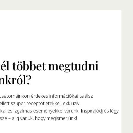
él többet megtudni
nkról?
satornáinkon érdekes információkat találsz
llett szuper receptötletekkel, exkluzív
al és izgalmas eseményekkel várunk. Inspirálódj és légy
ze – alig várjuk, hogy megismerjünk!