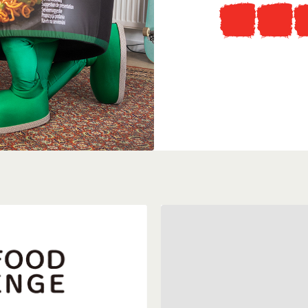
Tudtad, hogy
...ellátogathatsz az ered