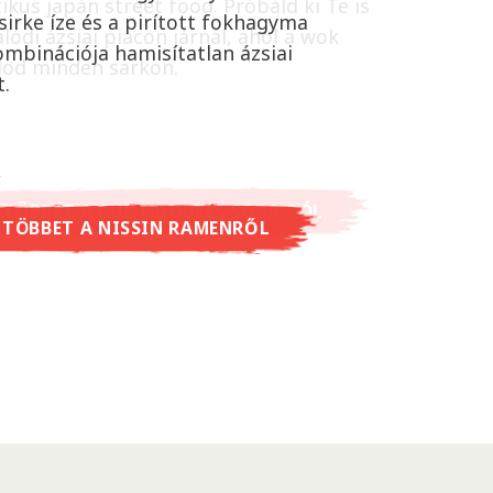
ikus japán street food. Próbáld ki Te is
sirke íze és a pirított fokhagyma
lódi ázsiai piacon járnál, ahol a wok
ombinációja hamisítatlan ázsiai
lod minden sarkon.
t.
 TÖBBET A CUP NOODLES SOBA-RÓL
 TÖBBET A NISSIN RAMENRŐL