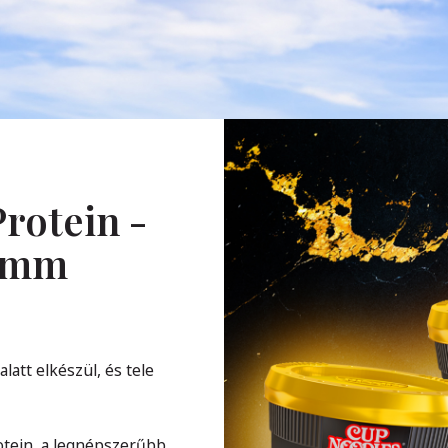
rotein -
ramm
att elkészül, és tele
otein, a legnépszerűbb