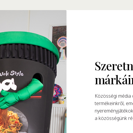
Szeretn
márkái
Közösségi média c
termékeinkről, eme
nyereményjátékokk
a közösségünk rés