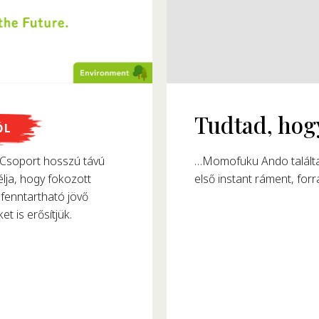
megalkották?
ŐL
8-ban alkotta meg az
soport hosszú távú
észtafogyasztását.
lja, hogy fokozott
fenntartható jövő
et is erősítjük.