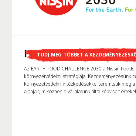
Tudtad, hogy...
Earth Food Challenge
TUDJ MEG TÖBBET A KEZDEMÉNYEZÉSR
…Momofuku Ando találta fel az instant tésztát? 195
Az EARTH FOOD CHALLENGE 2030 a Nissin Foods C
első instant ráment, forradalmasítva ezzel korunk t
környezetvédelmi stratégiája. Kezdeményezésünk cé
környezetvédelmi intézkedésekkel teremtsük meg a 
alapjait, miközben a vállalatunk által képviselt értékek