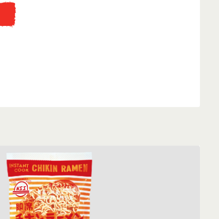
...
eti fakunyhó replikájába, ahol az instant tésztát