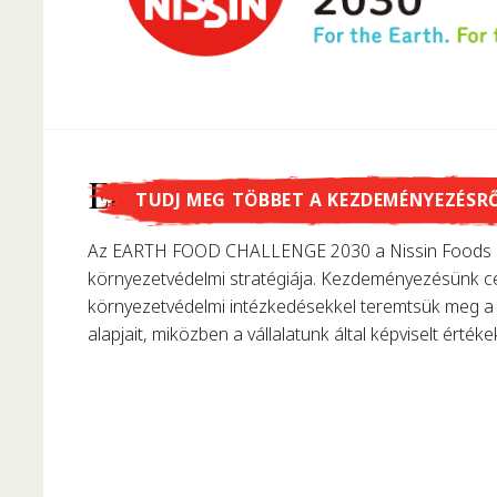
Tudtad, hogy...
Earth Food Challenge
TUDJ MEG TÖBBET A KEZDEMÉNYEZÉSR
…Momofuku Ando találta fel az instant tésztát? 195
Az EARTH FOOD CHALLENGE 2030 a Nissin Foods C
első instant ráment, forradalmasítva ezzel korunk t
környezetvédelmi stratégiája. Kezdeményezésünk cé
környezetvédelmi intézkedésekkel teremtsük meg a 
alapjait, miközben a vállalatunk által képviselt értékek