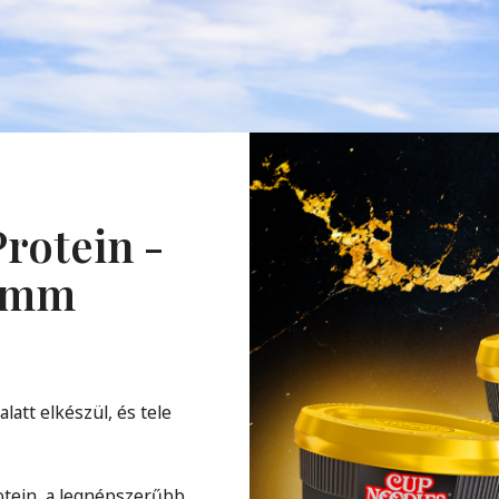
rotein -
ramm
att elkészül, és tele
otein, a legnépszerűbb