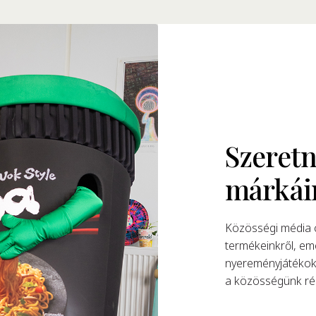
Szeretn
márkái
Közösségi média c
termékeinkről, eme
nyereményjátékokk
a közösségünk rés