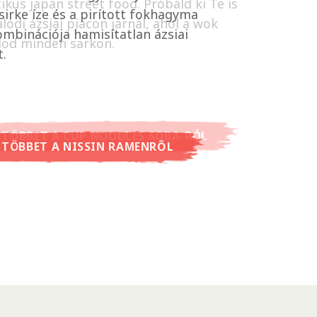
ikus japán street food. Próbáld ki Te is
sirke íze és a pirított fokhagyma
lódi ázsiai piacon járnál, ahol a wok
ombinációja hamisítatlan ázsiai
lod minden sarkon.
t.
 TÖBBET A CUP NOODLES SOBA-RÓL
 TÖBBET A NISSIN RAMENRŐL