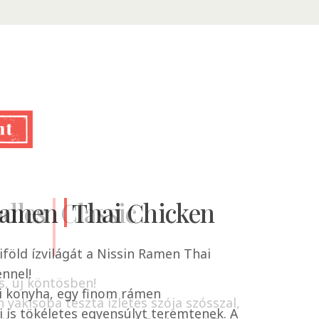
Ramen
dles
Classic
Thai Chicken
iföld ízvilágát a Nissin Ramen Thai
nnel!
s, új köntösben!
i konyha, egy finom rámen
n yakisoba tészta ízletes szója szósszal,
 is tökéletes egyensúlyt teremtenek. A