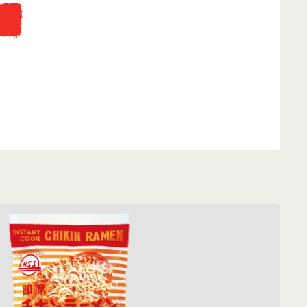
...
eti fakunyhó replikájába, ahol az instant tésztát