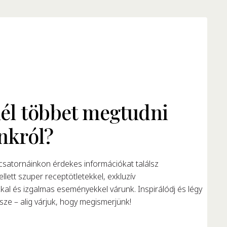
él többet megtudni
nkról?
satornáinkon érdekes információkat találsz
llett szuper receptötletekkel, exkluzív
al és izgalmas eseményekkel várunk. Inspirálódj és légy
ze – alig várjuk, hogy megismerjünk!