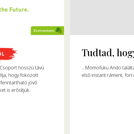
megalkották?
ŐL
8-ban alkotta meg az
soport hosszú távú
észtafogyasztását.
lja, hogy fokozott
fenntartható jövő
et is erősítjük.