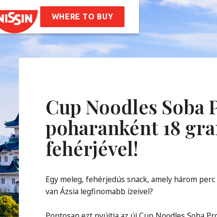
ssin Ramen
ptek
WHERE TO BUY
unk
nk
Vállalati Értékeink
óság
Karrier
IK
Cup Noodles Soba P
poharanként 18 g
solat
fehérjével!
Egy meleg, fehérjedús snack, amely három perc al
van Ázsia legfinomabb ízeivel?
Pontosan ezt nyújtja az új Cup Noodles Soba Pr