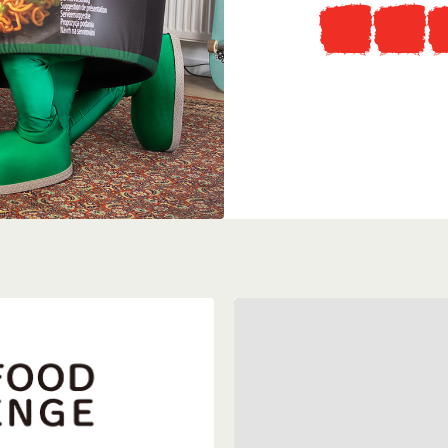
Tudtad, hogy
...ellátogathatsz az ered