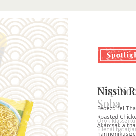
Nissin 
Cup Noo
Soba
Fedezd fel Tha
Roasted Chicke
Örök klassziku
Akárcsak a tha
Ellenállhatatla
harmonikusízei