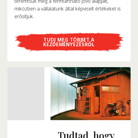
teremtsük meg a fenntartható jövő alapjait,
miközben a vállalatunk által képviselt értékeket is
erősítjük.
TUDJ MEG TÖBBET A
KEZDEMÉNYEZÉSRŐL
Tudtad, hogy...