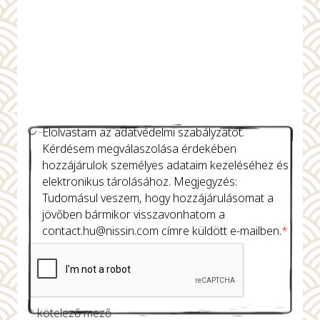
Elolvastam az adatvédelmi szabályzatot.
Kérdésem megválaszolása érdekében
hozzájárulok személyes adataim kezeléséhez és
elektronikus tárolásához. Megjegyzés:
Tudomásul veszem, hogy hozzájárulásomat a
jövőben bármikor visszavonhatom a
contact.hu@nissin.com
címre küldött e-mailben.
*
*
kötelező mező