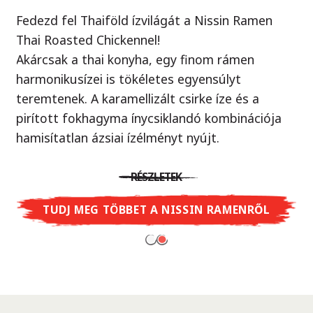
Fedezd fel Thaiföld ízvilágát a Nissin Ramen
Örök klasszikus, új köntösben!
Thai Roasted Chickennel!
Ellenállhatatlan yakisoba tészta ízletes szója
Akárcsak a thai konyha, egy finom rámen
szósszal, ami egy autentikus japán street food.
harmonikusízei is tökéletes egyensúlyt
Próbáld ki Te is - mintha egy valódi ázsiai piacon
teremtenek. A karamellizált csirke íze és a
járnál, ahol a wok sercegését hallod minden
pirított fokhagyma ínycsiklandó kombinációja
sarkon.
hamisítatlan ázsiai ízélményt nyújt.
RÉSZLETEK
RÉSZLETEK
TUDJ MEG TÖBBET A CUP NOODLES
SOBA-RÓL
TUDJ MEG TÖBBET A NISSIN RAMENRŐL