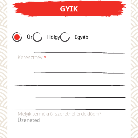
GYIK
Úr
Hölgy
Egyéb
Keresztnév
*
Vezetéknév *
E-mail-cím
*
Telefonszám
Melyik termékről szeretnél érdeklődni?