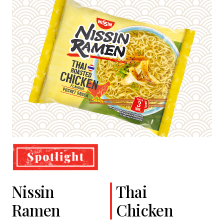
Nissin
Cup Noodles
Classic
Thai
Ramen
Soba
Chicken