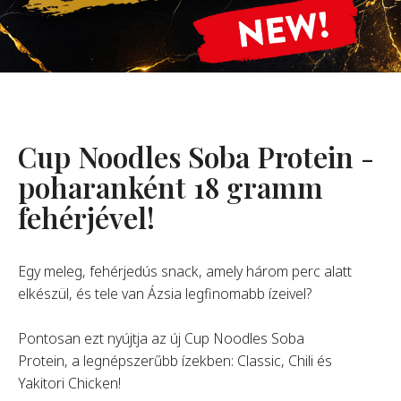
Rólunk
Alapítónk
örténetünk
alati Értékeink
Cup Noodles Soba Protein -
ntarthatóság
Karrier
poharanként 18 gramm
fehérjével!
GYIK
Egy meleg, fehérjedús snack, amely három perc alatt
elkészül, és tele van Ázsia legfinomabb ízeivel?
apcsolat
Pontosan ezt nyújtja az új Cup Noodles Soba
Protein, a legnépszerűbb ízekben: Classic, Chili és
Yakitori Chicken!