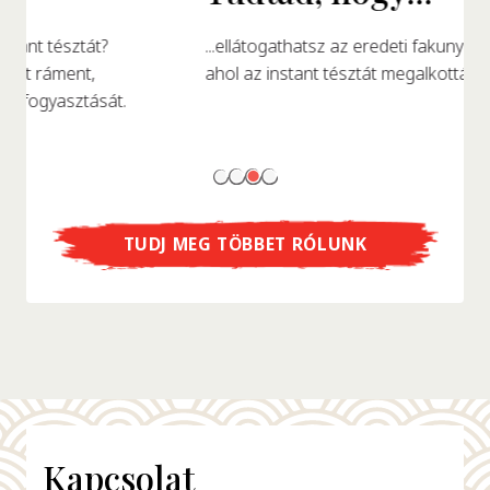
...ellátogathatsz az eredeti fakunyhó replikájába,
ahol az instant tésztát megalkották?
TUDJ MEG TÖBBET RÓLUNK
Kapcsolat