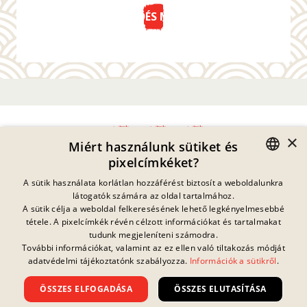
KÜLDÉS MOST
×
Miért használunk sütiket és
pixelcímkéket?
Adatvédelmi Nyilatkozat
GERMAN
A sütik használata korlátlan hozzáférést biztosít a weboldalunkra
Impresszum
látogatók számára az oldal tartalmához.
Jogi Információk
ENGLISH
A sütik célja a weboldal felkeresésének lehető legkényelmesebbé
Kapcsolat
tétele. A pixelcímkék révén célzott információkat és tartalmakat
FRENCH
Sütik
tudunk megjeleníteni számodra.
GYIK
További információkat, valamint az ez ellen való tiltakozás módját
Jelenleg nincs
DANISH
folyamatban lévő
adatvédelmi tájékoztatónk szabályozza.
Információk a sütikről
.
Letöltések
nyereményjáték.
SWEDISH
Visszaélés Bejelentés
ÖSSZES ELFOGADÁSA
ÖSSZES ELUTASÍTÁSA
Általános Szerződési Feltételek
HUNGARIAN