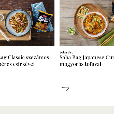
Soba Bag
Bag Classic szezámos-
Soba Bag Japanese Cu
éres csirkével
mogyorós tofuval
ÉSZLETEK
RÉSZLETEK