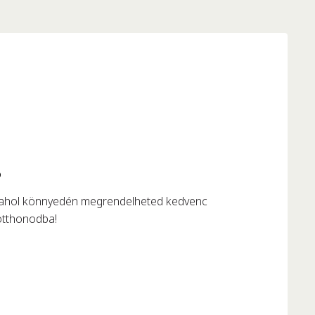
?
 ahol könnyedén megrendelheted kedvenc
otthonodba!