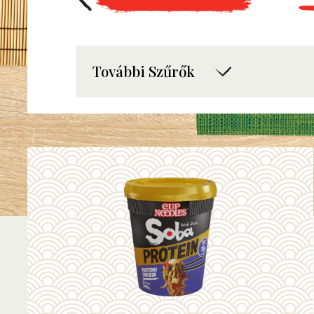
További Szűrők
Íz
Beef
Chicken
Pork
Seafood
Yakitori
Vegetáriánus
Vegán