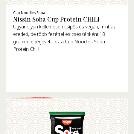
Cup Noodles Soba
Nissin Soba Cup Protein CHILI
Ugyanolyan kellemesen csípős és vegán, mint az
Elkész
eredeti, de több feltéttel és csészénként 18
Cups
T
gramm fehérjével – ez a Cup Noodles Soba
V
Protein Chili!
MINDEN SZŰR
WHERE TO BUY
RÉSZLETEK