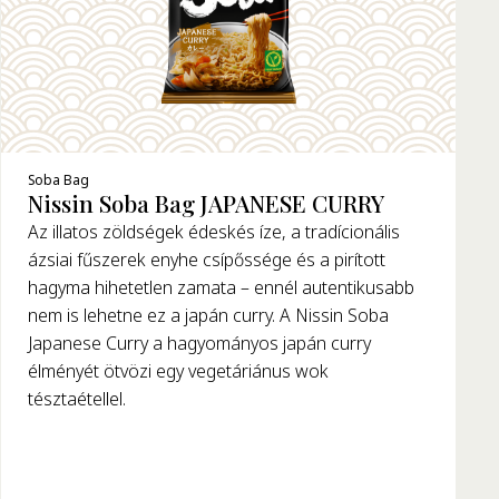
Soba Bag
Nissin Soba Bag JAPANESE CURRY
Az illatos zöldségek édeskés íze, a tradícionális
ázsiai fűszerek enyhe csípőssége és a pirított
hagyma hihetetlen zamata – ennél autentikusabb
nem is lehetne ez a japán curry. A Nissin Soba
Japanese Curry a hagyományos japán curry
élményét ötvözi egy vegetáriánus wok
tésztaétellel.