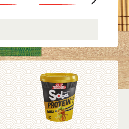
Miso
Teriyaki
 Rámen Ételek
amen
Wok/Soba