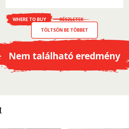
WHERE TO BUY
RÉSZLETEK
TÖLTSÖN BE TÖBBET
Nem található eredmény
t