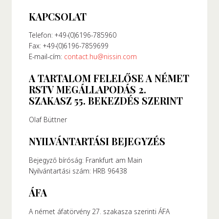
KAPCSOLAT
‍Telefon: +49-(0)6196-785960
Fax: +49-(0)6196-7859699
E-mail-cím:
contact.hu@nissin.com
A TARTALOM FELELŐSE A NÉMET
RSTV MEGÁLLAPODÁS 2.
SZAKASZ 55. BEKEZDÉS SZERINT
Olaf Büttner
NYILVÁNTARTÁSI BEJEGYZÉS
Bejegyző bíróság: Frankfurt am Main
Nyilvántartási szám: HRB 96438
ÁFA
A német áfatörvény 27. szakasza szerinti ÁFA