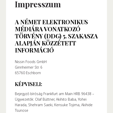
Impresszum
Rólunk
A NÉMET ELEKTRONIKUS
Alapítónk
MÉDIÁRA VONATKOZÓ
örténetünk
TÖRVÉNY (DDG) 5. SZAKASZA
alati Értékeink
ALAPJÁN KÖZZÉTETT
ntarthatóság
INFORMÁCIÓ
Karrier
Nissin Foods GmbH
GYIK
Ginnheimer Str. 6
65760 Eschborn
apcsolat
KÉPVISELI:
Bejegyző bíróság Frankfurt am Main HRB 96438 –
Ügyvezetők: Olaf Büttner, Akihito Baba, Yohei
Harada, Shehram Saeki, Kensuke Tojima, Akihide
Tsunose