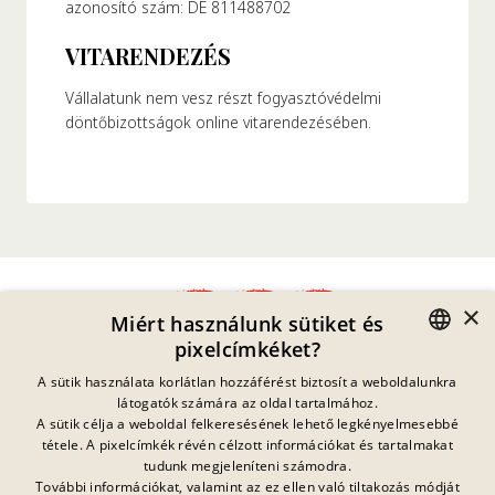
azonosító szám: DE 811488702
VITARENDEZÉS
Vállalatunk nem vesz részt fogyasztóvédelmi
döntőbizottságok online vitarendezésében.
×
Miért használunk sütiket és
pixelcímkéket?
Adatvédelmi Nyilatkozat
GERMAN
A sütik használata korlátlan hozzáférést biztosít a weboldalunkra
Impresszum
látogatók számára az oldal tartalmához.
Jogi Információk
ENGLISH
A sütik célja a weboldal felkeresésének lehető legkényelmesebbé
Kapcsolat
tétele. A pixelcímkék révén célzott információkat és tartalmakat
FRENCH
Sütik
tudunk megjeleníteni számodra.
GYIK
További információkat, valamint az ez ellen való tiltakozás módját
Jelenleg nincs
DANISH