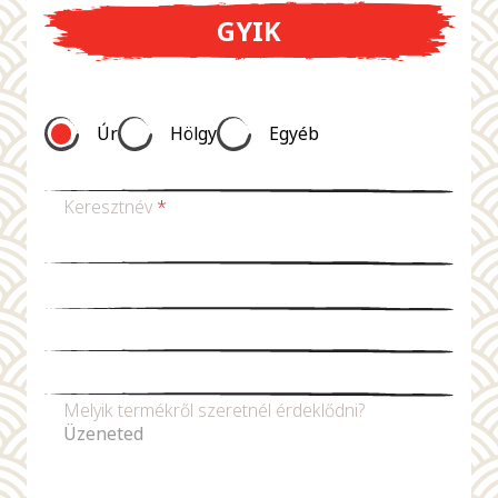
GYIK
Úr
Hölgy
Egyéb
Keresztnév
*
Vezetéknév *
E-mail-cím
*
Telefonszám
Melyik termékről szeretnél érdeklődni?