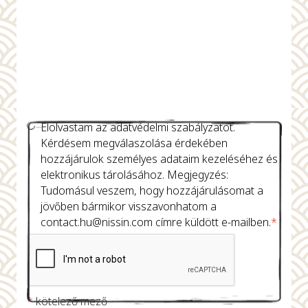
Elolvastam az adatvédelmi szabályzatot.
Kérdésem megválaszolása érdekében
hozzájárulok személyes adataim kezeléséhez és
elektronikus tárolásához. Megjegyzés:
Tudomásul veszem, hogy hozzájárulásomat a
jövőben bármikor visszavonhatom a
contact.hu@nissin.com
címre küldött e-mailben.
*
*
kötelező mező