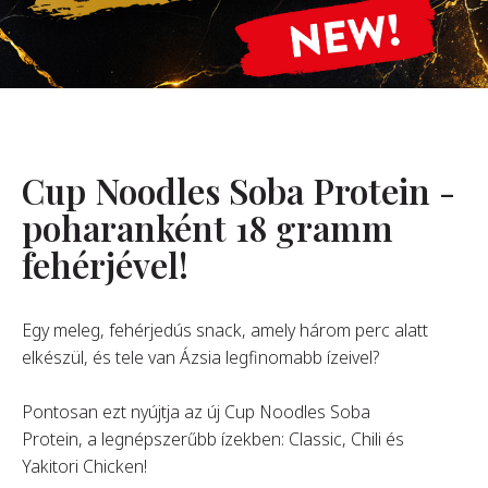
Rólunk
Alapítónk
örténetünk
alati Értékeink
Cup Noodles Soba Protein -
ntarthatóság
Karrier
poharanként 18 gramm
fehérjével!
GYIK
Egy meleg, fehérjedús snack, amely három perc alatt
elkészül, és tele van Ázsia legfinomabb ízeivel?
apcsolat
Pontosan ezt nyújtja az új Cup Noodles Soba
Protein, a legnépszerűbb ízekben: Classic, Chili és
Yakitori Chicken!