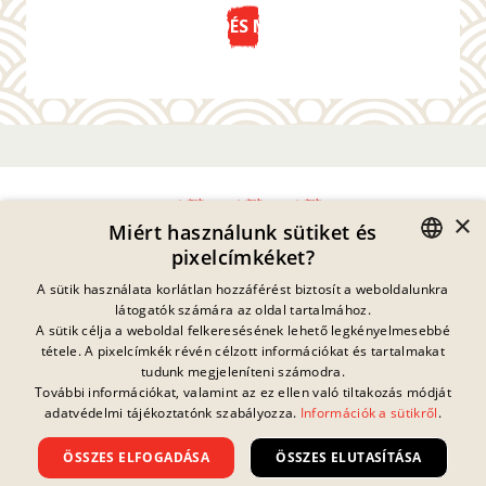
KÜLDÉS MOST
×
Miért használunk sütiket és
pixelcímkéket?
Adatvédelmi Nyilatkozat
GERMAN
A sütik használata korlátlan hozzáférést biztosít a weboldalunkra
Impresszum
látogatók számára az oldal tartalmához.
Jogi Információk
ENGLISH
A sütik célja a weboldal felkeresésének lehető legkényelmesebbé
Kapcsolat
tétele. A pixelcímkék révén célzott információkat és tartalmakat
FRENCH
Sütik
tudunk megjeleníteni számodra.
GYIK
További információkat, valamint az ez ellen való tiltakozás módját
Jelenleg nincs
DANISH
folyamatban lévő
adatvédelmi tájékoztatónk szabályozza.
Információk a sütikről
.
Letöltések
nyereményjáték.
SWEDISH
Visszaélés Bejelentés
ÖSSZES ELFOGADÁSA
ÖSSZES ELUTASÍTÁSA
Általános Szerződési Feltételek
HUNGARIAN