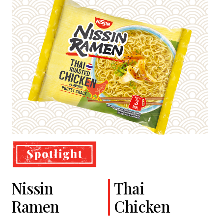
Nissin
Cup Noodles
Classic
Thai
Ramen
Soba
Chicken