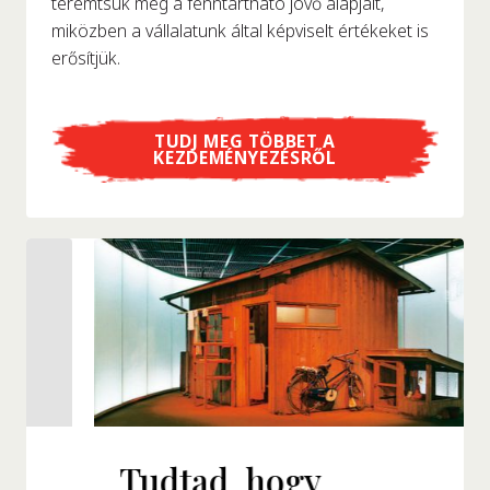
teremtsük meg a fenntartható jövő alapjait,
miközben a vállalatunk által képviselt értékeket is
erősítjük.
TUDJ MEG TÖBBET A
KEZDEMÉNYEZÉSRŐL
Tudtad, hogy...