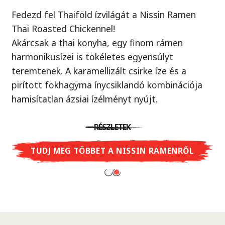
Fedezd fel Thaiföld ízvilágát a Nissin Ramen
Örök klasszikus, új köntösben!
Thai Roasted Chickennel!
Ellenállhatatlan yakisoba tészta ízletes szója
Akárcsak a thai konyha, egy finom rámen
szósszal, ami egy autentikus japán street food.
harmonikusízei is tökéletes egyensúlyt
Próbáld ki Te is - mintha egy valódi ázsiai piacon
teremtenek. A karamellizált csirke íze és a
járnál, ahol a wok sercegését hallod minden
pirított fokhagyma ínycsiklandó kombinációja
sarkon.
hamisítatlan ázsiai ízélményt nyújt.
RÉSZLETEK
RÉSZLETEK
TUDJ MEG TÖBBET A CUP NOODLES
SOBA-RÓL
TUDJ MEG TÖBBET A NISSIN RAMENRŐL