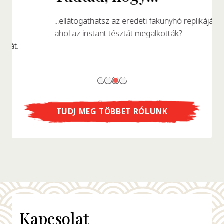
...ellátogathatsz az eredeti fakunyhó replikájába,
ahol az instant tésztát megalkották?
TUDJ MEG TÖBBET RÓLUNK
Kapcsolat